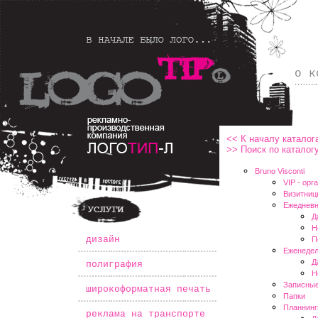
о к
<< К началу каталог
>> Поиск по каталог
Bruno Visconti
VIP - oрг
Визитниц
Ежедневн
Д
Н
*
дизайн
П
Еженедел
Д
*
полиграфия
Н
Записные
*
широкоформатная печать
Папки
Планнинг
*
реклама на транспорте