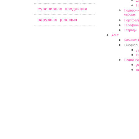
Д
Н
*
сувенирная продукция
Подарочн
наборы
*
наружная реклама
Портфел
Телефонн
Тетради
Альт
Блокноты
Ежедневн
Д
Н
Планинги
д
н