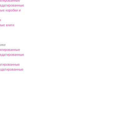
атированные
едатированные
ые коробки и
и
ые книги
ики
атированные
едатированные
атированные
едатированные