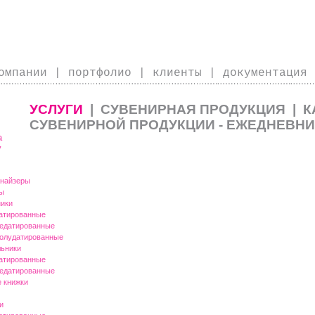
омпании
|
портфолио
|
клиенты
|
документация
УСЛУГИ
| СУВЕНИРНАЯ ПРОДУКЦИЯ
| 
СУВЕНИРНОЙ ПРОДУКЦИИ
- ЕЖЕДНЕВН
а
у
анайзеры
ы
ики
атированные
едатированные
олудатированные
ьники
атированные
едатированные
 книжки
и