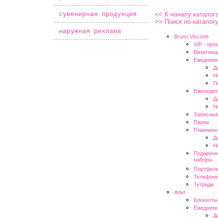
*
сувенирная продукция
<< К началу каталог
>> Поиск по каталог
*
наружная реклама
Bruno Visconti
VIP - oрг
Визитниц
Ежедневн
Д
Н
П
Еженедел
Д
Н
Записные
Папки
Планнинг
Д
Н
Подарочн
наборы
Портфел
Телефонн
Тетради
Альт
Блокноты
Ежедневн
Д