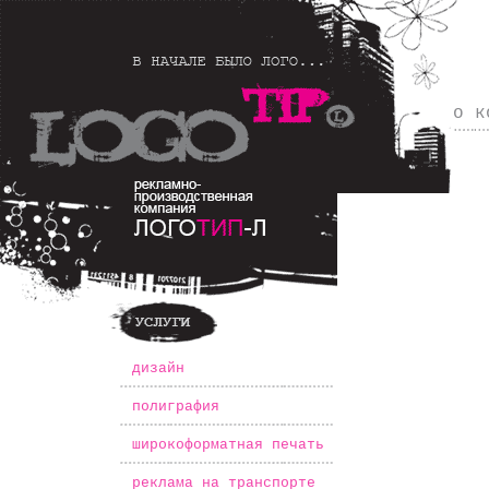
о к
*
дизайн
*
полиграфия
*
широкоформатная печать
*
реклама на транспорте