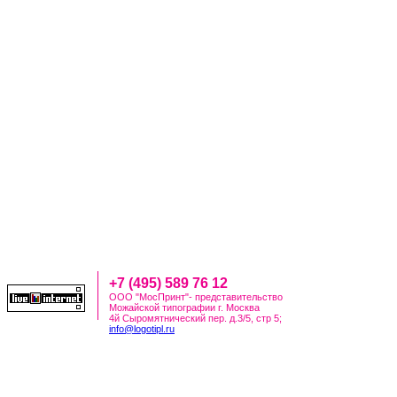
+7 (495) 589 76 12
ООО "МосПринт"- представительство
Можайской типографии г. Москва
4й Сыромятнический пер. д.3/5, стр 5;
info@logotipl.ru