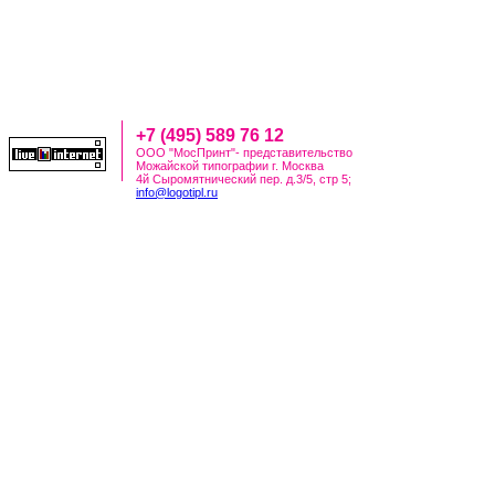
+7 (495) 589 76 12
ООО "МосПринт"- представительство
Можайской типографии г. Москва
4й Сыромятнический пер. д.3/5, стр 5;
info@logotipl.ru