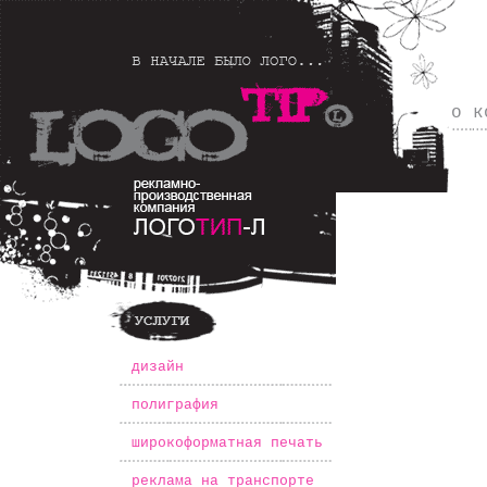
о к
*
дизайн
*
полиграфия
*
широкоформатная печать
*
реклама на транспорте