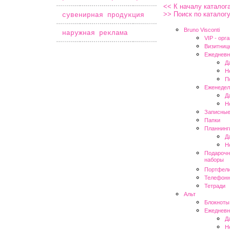
<< К началу каталог
>> Поиск по каталог
*
сувенирная продукция
Bruno Visconti
*
наружная реклама
VIP - oрг
Визитниц
Ежедневн
Д
Н
П
Еженедел
Д
Н
Записные
Папки
Планнинг
Д
Н
Подарочн
наборы
Портфел
Телефонн
Тетради
Альт
Блокноты
Ежедневн
Д
Н