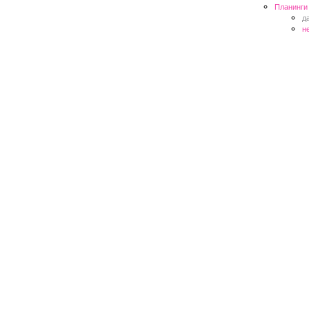
Планинги
д
н