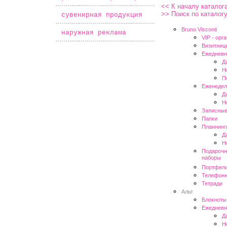
<< К началу каталог
>> Поиск по каталог
*
сувенирная продукция
Bruno Visconti
*
наружная реклама
VIP - oрг
Визитниц
Ежедневн
Д
Н
П
Еженедел
Д
Н
Записные
Папки
Планнинг
Д
Н
Подарочн
наборы
Портфел
Телефонн
Тетради
Альт
Блокноты
Ежедневн
Д
Н