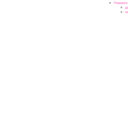
Планинги
д
н