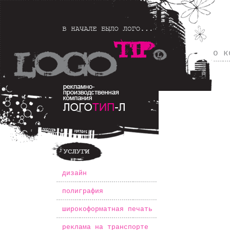
о к
*
дизайн
*
полиграфия
*
широкоформатная печать
*
реклама на транспорте