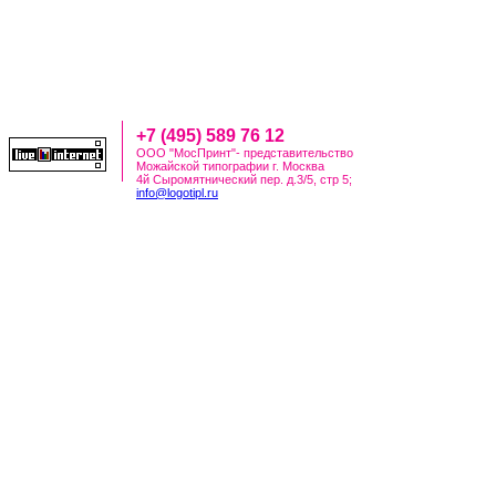
+7 (495) 589 76 12
ООО "МосПринт"- представительство
Можайской типографии г. Москва
4й Сыромятнический пер. д.3/5, стр 5;
info@logotipl.ru