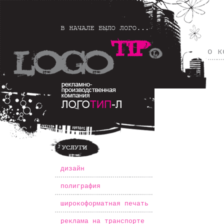
о к
*
дизайн
*
полиграфия
*
широкоформатная печать
*
реклама на транспорте