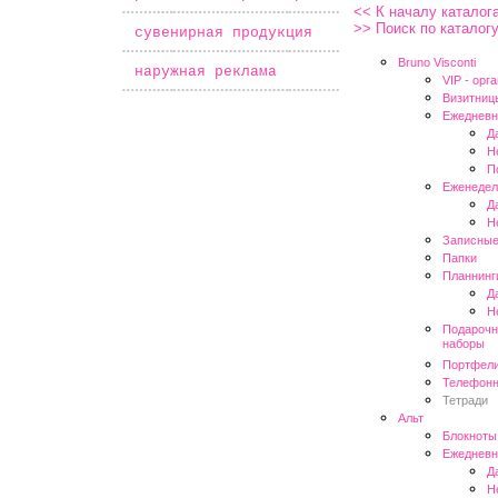
<< К началу каталог
>> Поиск по каталог
*
сувенирная продукция
Bruno Visconti
*
наружная реклама
VIP - oрг
Визитниц
Ежедневн
Д
Н
П
Еженедел
Д
Н
Записные
Папки
Планнинг
Д
Н
Подарочн
наборы
Портфел
Телефонн
Тетради
Альт
Блокноты
Ежедневн
Д
Н