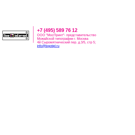
+7 (495) 589 76 12
ООО "МосПринт"- представительство
Можайской типографии г. Москва
4й Сыромятнический пер. д.3/5, стр 5;
info@logotipl.ru