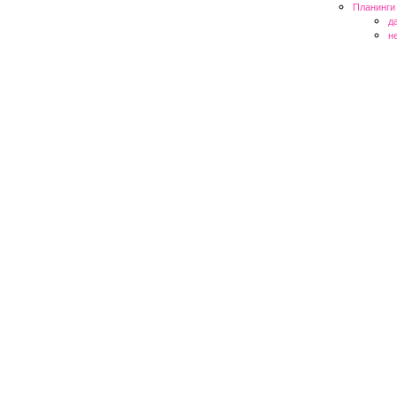
Планинги
д
н